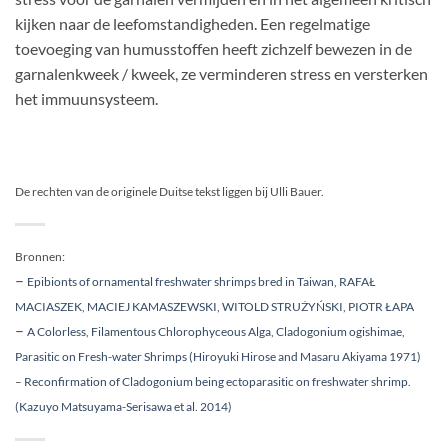
kijken naar de leefomstandigheden. Een regelmatige
toevoeging van humusstoffen heeft zichzelf bewezen in de
garnalenkweek / kweek, ze verminderen stress en versterken
het immuunsysteem.
De rechten van de originele Duitse tekst liggen bij Ulli Bauer.
Bronnen:
–
Epibionts of ornamental freshwater shrimps bred in Taiwan, RAFAŁ
MACIASZEK, MACIEJ KAMASZEWSKI, WITOLD STRUŻYŃSKI, PIOTR ŁAPA
–
A Colorless, Filamentous Chlorophyceous Alga, Cladogonium ogishimae,
Parasitic on Fresh-water Shrimps (Hiroyuki Hirose and Masaru Akiyama 1971)
–
Reconfirmation of Cladogonium being ectoparasitic on freshwater shrimp.
(Kazuyo Matsuyama-Serisawa et al. 2014)