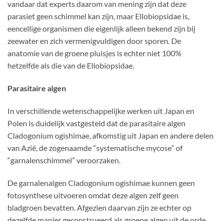
vandaar dat experts daarom van mening zijn dat deze
parasiet geen schimmel kan zijn, maar Ellobiopsidae is,
eencellige organismen die eigenlijk alleen bekend zijn bij
zeewater en zich vermenigvuldigen door sporen. De
anatomie van de groene pluisjes is echter niet 100%
hetzelfde als die van de Ellobiopsidae.
Parasitaire algen
In verschillende wetenschappelijke werken uit Japan en
Polen is duidelijk vastgesteld dat de parasitaire algen
Cladogonium ogishimae, afkomstig uit Japan en andere delen
van Azië, de zogenaamde “systematische mycose” of
“garnalenschimmel” veroorzaken.
De garnalenalgen Cladogonium ogishimae kunnen geen
fotosynthese uitvoeren omdat deze algen zelf geen
bladgroen bevatten. Afgezien daarvan zijn ze echter op
dezelfde manier geconstrueerd als groene algen uit de orde