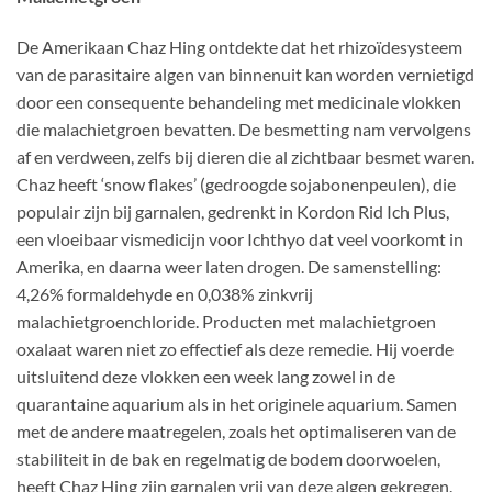
De Amerikaan Chaz Hing ontdekte dat het rhizoïdesysteem
van de parasitaire algen van binnenuit kan worden vernietigd
door een consequente behandeling met medicinale vlokken
die malachietgroen bevatten. De besmetting nam vervolgens
af en verdween, zelfs bij dieren die al zichtbaar besmet waren.
Chaz heeft ‘snow flakes’ (gedroogde sojabonenpeulen), die
populair zijn bij garnalen, gedrenkt in Kordon Rid Ich Plus,
een vloeibaar vismedicijn voor Ichthyo dat veel voorkomt in
Amerika, en daarna weer laten drogen. De samenstelling:
4,26% formaldehyde en 0,038% zinkvrij
malachietgroenchloride. Producten met malachietgroen
oxalaat waren niet zo effectief als deze remedie. Hij voerde
uitsluitend deze vlokken een week lang zowel in de
quarantaine aquarium als in het originele aquarium. Samen
met de andere maatregelen, zoals het optimaliseren van de
stabiliteit in de bak en regelmatig de bodem doorwoelen,
heeft Chaz Hing zijn garnalen vrij van deze algen gekregen.