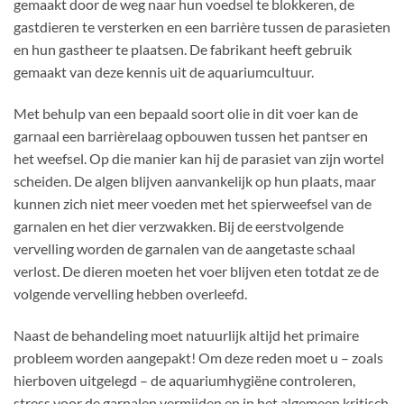
gemaakt door de weg naar hun voedsel te blokkeren, de
gastdieren te versterken en een barrière tussen de parasieten
en hun gastheer te plaatsen. De fabrikant heeft gebruik
gemaakt van deze kennis uit de aquariumcultuur.
Met behulp van een bepaald soort olie in dit voer kan de
garnaal een barrièrelaag opbouwen tussen het pantser en
het weefsel. Op die manier kan hij de parasiet van zijn wortel
scheiden. De algen blijven aanvankelijk op hun plaats, maar
kunnen zich niet meer voeden met het spierweefsel van de
garnalen en het dier verzwakken. Bij de eerstvolgende
vervelling worden de garnalen van de aangetaste schaal
verlost. De dieren moeten het voer blijven eten totdat ze de
volgende vervelling hebben overleefd.
Naast de behandeling moet natuurlijk altijd het primaire
probleem worden aangepakt! Om deze reden moet u – zoals
hierboven uitgelegd – de aquariumhygiëne controleren,
stress voor de garnalen vermijden en in het algemeen kritisch