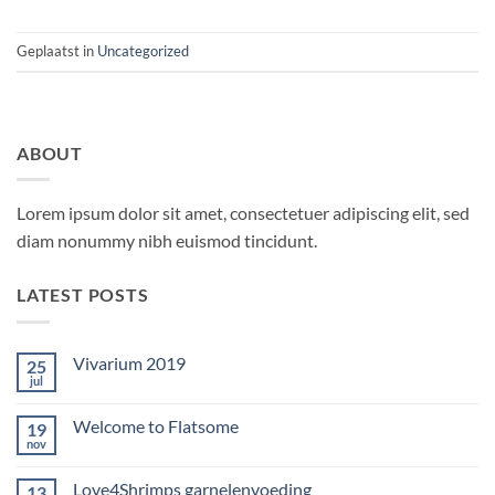
Geplaatst in
Uncategorized
ABOUT
Lorem ipsum dolor sit amet, consectetuer adipiscing elit, sed
diam nonummy nibh euismod tincidunt.
LATEST POSTS
Vivarium 2019
25
jul
Geen
reacties
op
Welcome to Flatsome
19
Vivarium
2019
nov
Geen
reacties
op
Love4Shrimps garnelenvoeding
13
Welcome