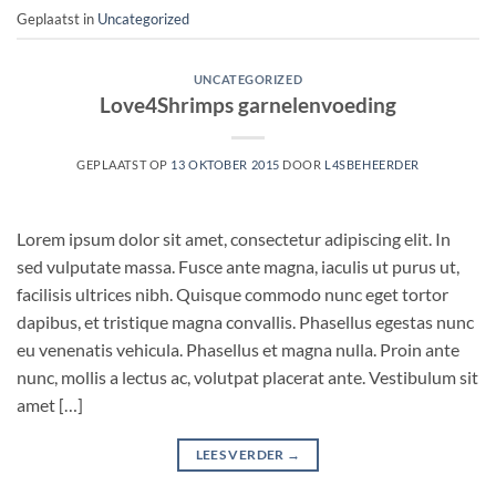
Geplaatst in
Uncategorized
UNCATEGORIZED
Love4Shrimps garnelenvoeding
GEPLAATST OP
13 OKTOBER 2015
DOOR
L4SBEHEERDER
Lorem ipsum dolor sit amet, consectetur adipiscing elit. In
sed vulputate massa. Fusce ante magna, iaculis ut purus ut,
facilisis ultrices nibh. Quisque commodo nunc eget tortor
dapibus, et tristique magna convallis. Phasellus egestas nunc
eu venenatis vehicula. Phasellus et magna nulla. Proin ante
nunc, mollis a lectus ac, volutpat placerat ante. Vestibulum sit
amet […]
LEES VERDER
→