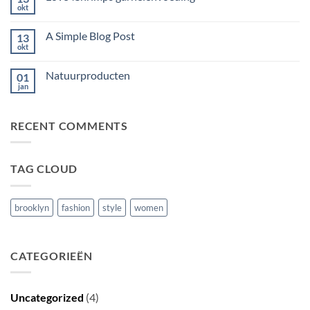
to
okt
Geen
Flatsome
reacties
op
A Simple Blog Post
13
Love4Shrimps
garnelenvoeding
okt
Geen
reacties
op
Natuurproducten
01
A
Simple
jan
Geen
Blog
reacties
Post
op
Natuurproducten
RECENT COMMENTS
TAG CLOUD
brooklyn
fashion
style
women
CATEGORIEËN
Uncategorized
(4)