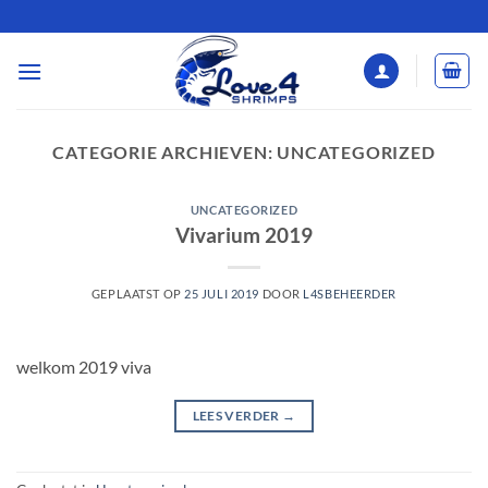
Ga
naar
inhoud
CATEGORIE ARCHIEVEN:
UNCATEGORIZED
UNCATEGORIZED
Vivarium 2019
GEPLAATST OP
25 JULI 2019
DOOR
L4SBEHEERDER
welkom 2019 viva
LEES VERDER
→