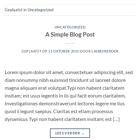
Geplaatst in
Uncategorized
UNCATEGORIZED
A Simple Blog Post
GEPLAATST OP
13 OKTOBER 2015
DOOR
L4SBEHEERDER
Lorem ipsum dolor sit amet, consectetuer adipiscing elit, sed
diam nonummy nibh euismod tincidunt ut laoreet dolore
magna aliquam erat volutpat.Typi non habent claritatem
insitam; est usus legentis in iis qui facit eorum claritatem.
Investigationes demonstraverunt lectores legere me lius
quod ii legunt saepius. Claritas est etiam processus
dynamicus Typi non habent claritatem insitam; est […]
LEES VERDER
→