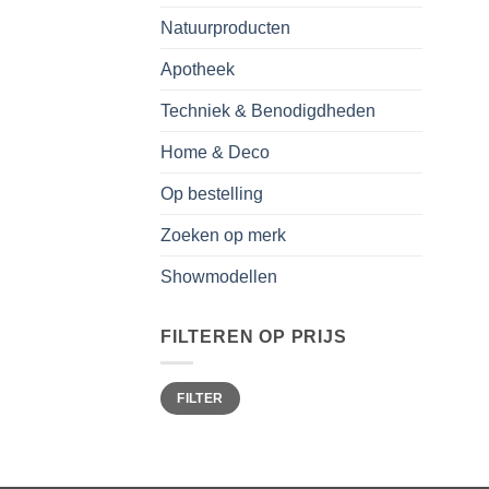
Natuurproducten
Apotheek
Techniek & Benodigdheden
Home & Deco
Op bestelling
Zoeken op merk
Showmodellen
FILTEREN OP PRIJS
Min.
Max.
FILTER
prijs
prijs