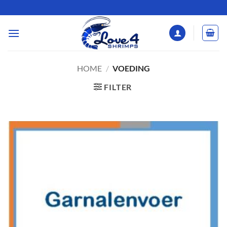
Ga
naar
inhoud
HOME
/
VOEDING
FILTER