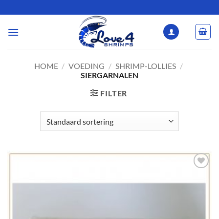
Ga
naar
inhoud
HOME
/
VOEDING
/
SHRIMP-LOLLIES
/
SIERGARNALEN
FILTER
Add to
Wishlist