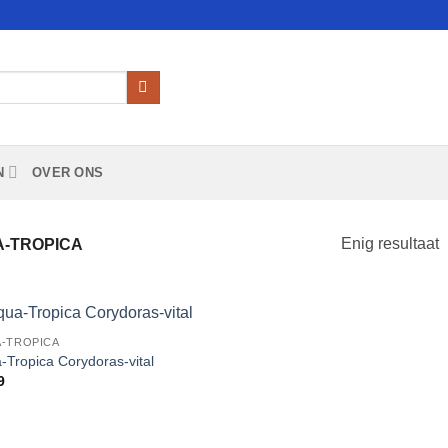
N
OVER ONS
Enig resultaat
-TROPICA
-TROPICA
Add to
-Tropica Corydoras-vital
Wishlist
9