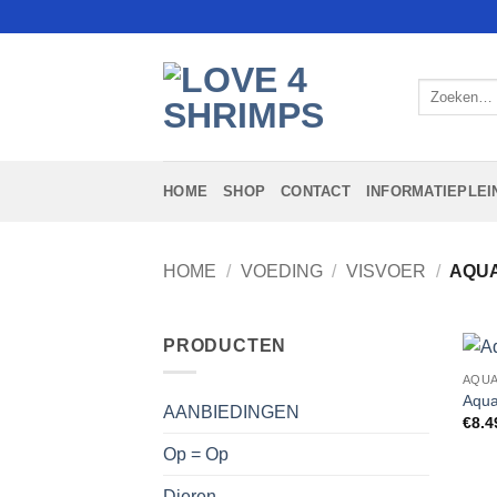
Ga
naar
inhoud
Zoeken
naar:
HOME
SHOP
CONTACT
INFORMATIEPLEI
HOME
/
VOEDING
/
VISVOER
/
AQUA
PRODUCTEN
AQUA
Aqua
AANBIEDINGEN
€
8.4
Op = Op
Dieren