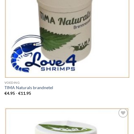
VOEDING
TIMA Naturals brandnetel
Prijsklasse:
€
4.95
-
€
11.95
€4.95
tot
€11.95
Add to
Wishlist