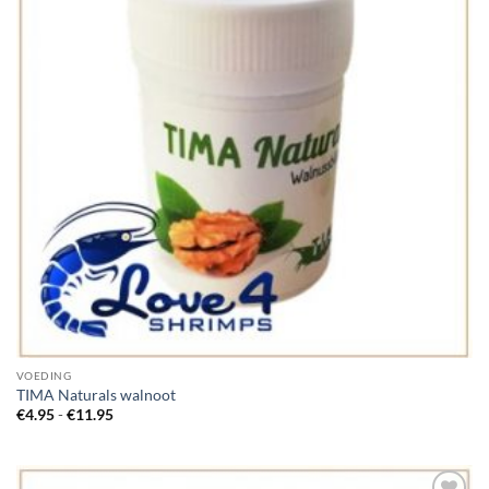
VOEDING
TIMA Naturals walnoot
Prijsklasse:
€
4.95
-
€
11.95
€4.95
tot
€11.95