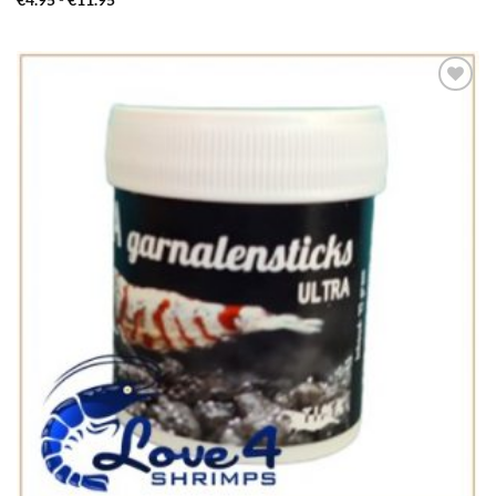
€
4.95
-
€
11.95
€4.95
tot
€11.95
Add to
Wishlist