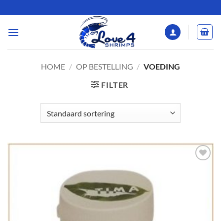
Ga
naar
inhoud
HOME
/
OP BESTELLING
/
VOEDING
FILTER
Add to
Wishlist