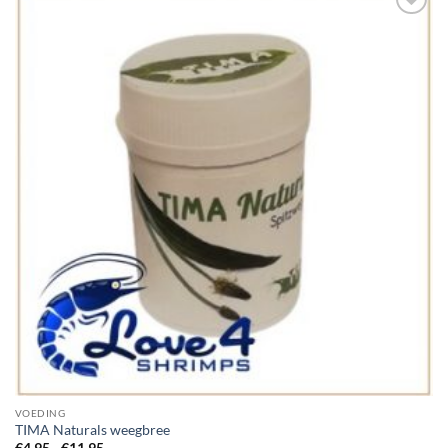
Add to
Wishlist
VOEDING
TIMA Naturals weegbree
Prijsklasse: