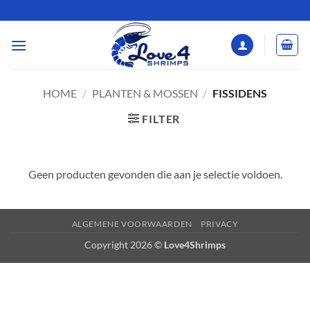
Ga
naar
inhoud
HOME
/
PLANTEN & MOSSEN
/
FISSIDENS
FILTER
Geen producten gevonden die aan je selectie voldoen.
ALGEMENE VOORWAARDEN
PRIVACY
Copyright 2026 ©
Love4Shrimps