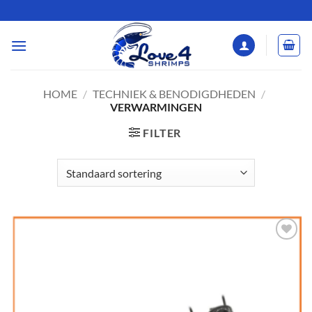
Ga
naar
inhoud
HOME
/
TECHNIEK & BENODIGDHEDEN
/
VERWARMINGEN
FILTER
Add to
Wishlist