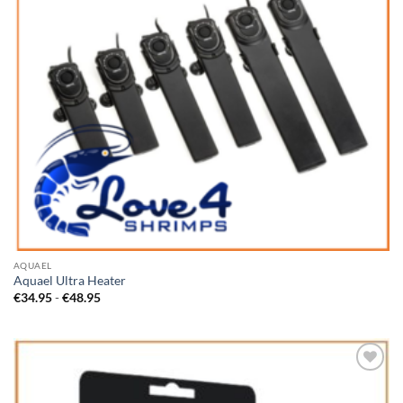
AQUAEL
Aquael Ultra Heater
Prijsklasse:
€
34.95
-
€
48.95
€34.95
tot
€48.95
Add to
Wishlist