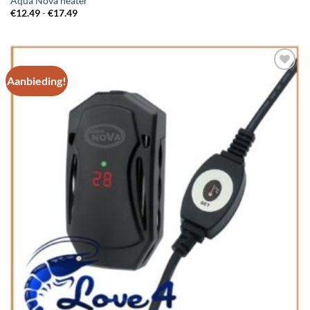
Aqua Nova heater
Prijsklasse:
€
12.49
-
€
17.49
€12.49
tot
€17.49
Aanbieding!
Add to
Wishlist