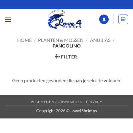
Ga
naar
inhoud
HOME
/
PLANTEN & MOSSEN
/
ANUBIAS
/
PANGOLINO
FILTER
Geen producten gevonden die aan je selectie voldoen.
ALGEMENE VOORWAARDEN
PRIVACY
Copyright 2026 ©
Love4Shrimps