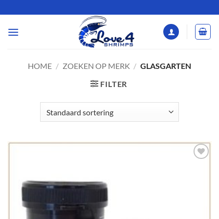
Ga
naar
inhoud
HOME
/
ZOEKEN OP MERK
/
GLASGARTEN
FILTER
Add to
Wishlist