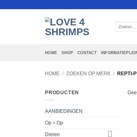
Ga
naar
inhoud
Zoeken
naar:
HOME
SHOP
CONTACT
INFORMATIEPLEI
HOME
/
ZOEKEN OP MERK
/
REPTI-
PRODUCTEN
Geen
AANBIEDINGEN
Op = Op
Dieren