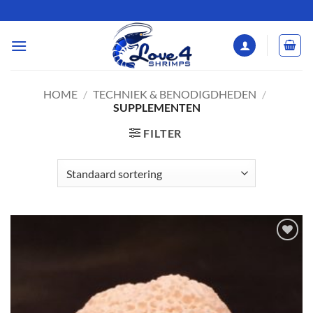
Ga
naar
inhoud
HOME
/
TECHNIEK & BENODIGDHEDEN
/
SUPPLEMENTEN
FILTER
Add to
Wishlist