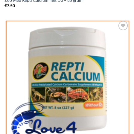
Zoo Med Repti Calcium met D3 – 85 gram
€
7.50
Add to
Wishlist