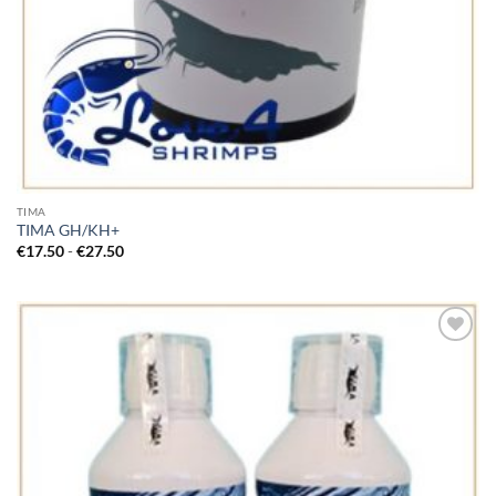
TIMA
TIMA GH/KH+
Prijsklasse:
€
17.50
-
€
27.50
€17.50
tot
€27.50
Add to
Wishlist