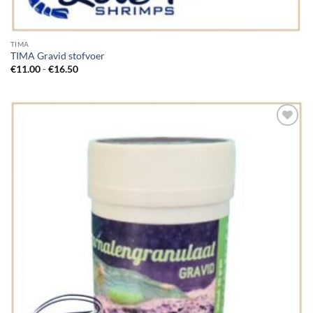
TIMA
TIMA Gravid stofvoer
Prijsklasse:
€
11.00
-
€
16.50
€11.00
tot
€16.50
Add to
Wishlist