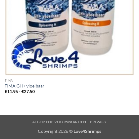
TIMA
TIMA GH+ vloeibaar
Prijsklasse:
€
11.95
-
€
27.50
€11.95
tot
€27.50
ALGEMENE VOORWAARDEN
PRIVACY
Copyright 2026 ©
Love4Shrimps