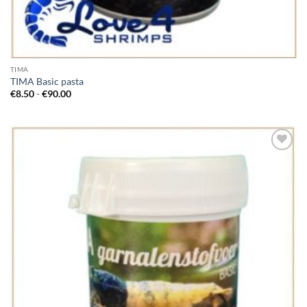
TIMA
TIMA Basic pasta
Prijsklasse:
€
8.50
-
€
90.00
€8.50
tot
€90.00
Add to
Wishlist