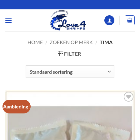
Ga
naar
inhoud
HOME
/
ZOEKEN OP MERK
/
TIMA
FILTER
Aanbieding!
Add to
Wishlist