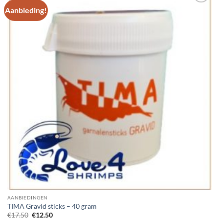
Aanbieding!
Add to
Wishlist
AANBIEDINGEN
TIMA Gravid sticks – 40 gram
Oorspronkelijke
Huidige
€
17.50
€
12.50