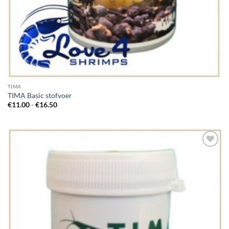
TIMA
TIMA Basic stofvoer
Prijsklasse:
€
11.00
-
€
16.50
€11.00
tot
€16.50
Add to
Wishlist