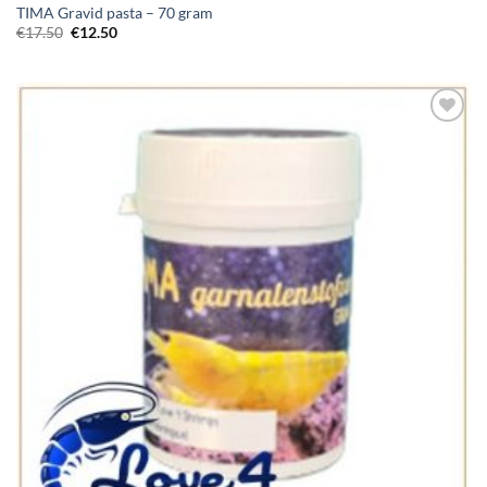
TIMA Gravid pasta – 70 gram
Oorspronkelijke
Huidige
€
17.50
€
12.50
prijs
prijs
was:
is:
€17.50.
€12.50.
Add to
Wishlist