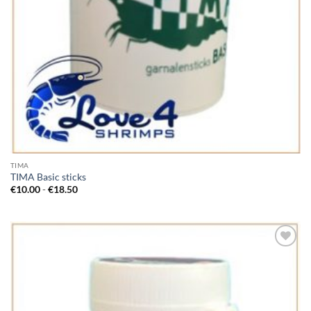
TIMA
TIMA Basic sticks
Prijsklasse:
€
10.00
-
€
18.50
€10.00
tot
€18.50
Add to
Wishlist