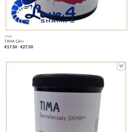
TIMA
TIMA GH+
Prijsklasse:
€
17.50
-
€
27.50
€17.50
tot
€27.50
Add to
Wishlist