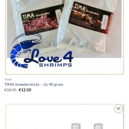
TIMA
TIMA breedersticks – 2x 40 gram
Oorspronkelijke
Huidige
€
18.95
€
12.50
prijs
prijs
was:
is:
€18.95.
€12.50.
Add to
Wishlist