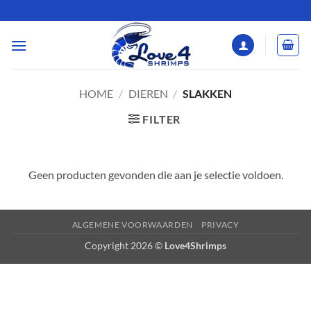
Ga
naar
inhoud
HOME
/
DIEREN
/
SLAKKEN
FILTER
Geen producten gevonden die aan je selectie voldoen.
ALGEMENE VOORWAARDEN
PRIVACY
Copyright 2026 ©
Love4Shrimps