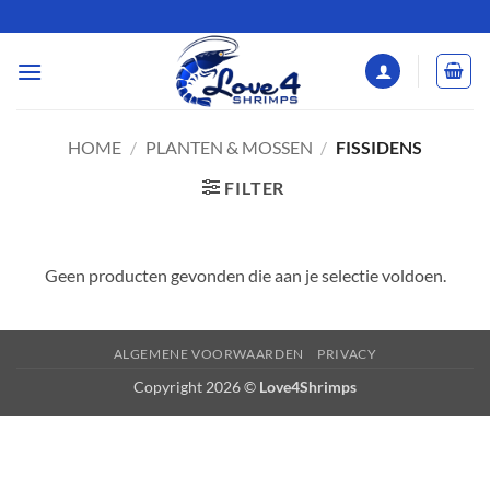
Ga
naar
inhoud
HOME
/
PLANTEN & MOSSEN
/
FISSIDENS
FILTER
Geen producten gevonden die aan je selectie voldoen.
ALGEMENE VOORWAARDEN
PRIVACY
Copyright 2026 ©
Love4Shrimps