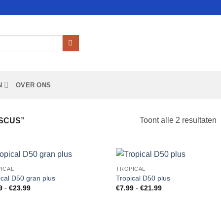
N
OVER ONS
Toont alle 2 resultaten
SCUS”
ICAL
TROPICAL
Add to
Add
ical D50 gran plus
Tropical D50 plus
Wishlist
Wish
Prijsklasse:
Prijsklasse:
9
-
€
23.99
€
7.99
-
€
21.99
€4.99
€7.99
tot
tot
€23.99
€21.99