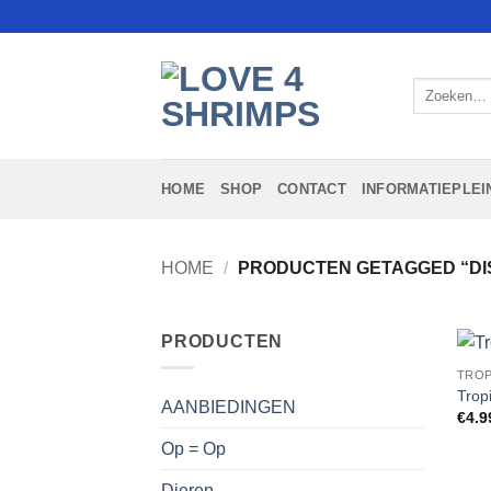
Ga
naar
inhoud
Zoeken
naar:
HOME
SHOP
CONTACT
INFORMATIEPLEI
HOME
/
PRODUCTEN GETAGGED “DI
PRODUCTEN
TROP
Trop
AANBIEDINGEN
€
4.9
Op = Op
Dieren