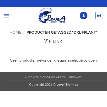
Ga
naar
inhoud
HOME
/
PRODUCTEN GETAGGED “DRIJFPLANT”
FILTER
Geen producten gevonden die aan je selectie voldoen.
ALGEMENE VOORWAARDEN
PRIVACY
Copyright 2026 ©
Love4Shrimps