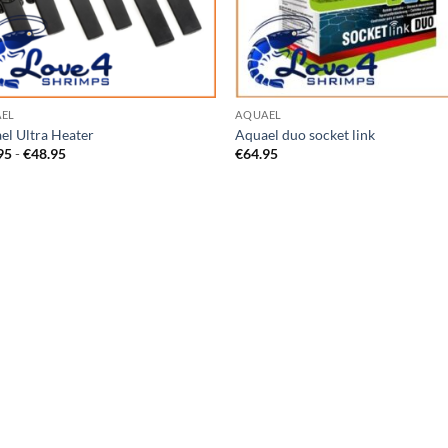
EL
AQUAEL
el Ultra Heater
Aquael duo socket link
Prijsklasse:
95
-
€
48.95
€
64.95
€34.95
tot
€48.95