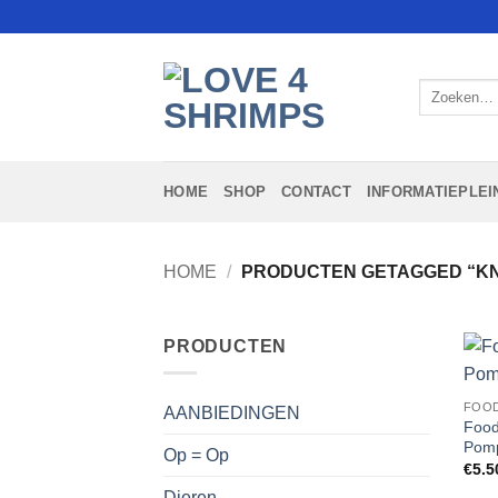
Ga
naar
inhoud
Zoeken
naar:
HOME
SHOP
CONTACT
INFORMATIEPLEI
HOME
/
PRODUCTEN GETAGGED “K
PRODUCTEN
FOOD
AANBIEDINGEN
Food
Pomp
Op = Op
€
5.5
Dieren