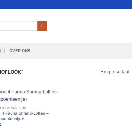
N
OVER ONS
Enig resultaat
NOFLOOK”
Add to
 4 FAUNA PLUS
Wishlist
 4 Fauna Shrimp-Lollies –
oenteentje+
0