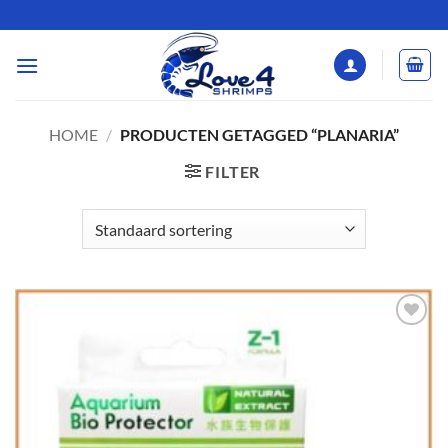
Ga
naar
inhoud
HOME
/
PRODUCTEN GETAGGED “PLANARIA”
FILTER
Add to
Wishlist