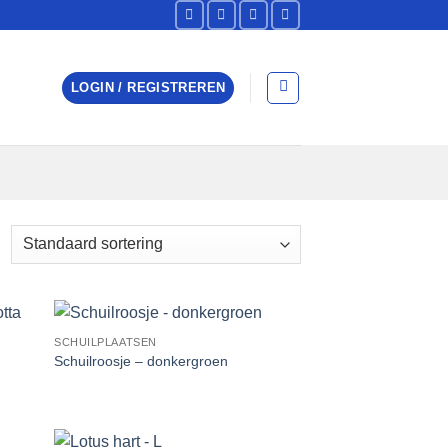
LOGIN / REGISTREREN
SCHUILPLAATSEN
 to
Add to
Schuilroosje – donkergroen
list
Wishlist