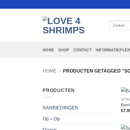
Ga
naar
inhoud
Zoeken
naar:
HOME
SHOP
CONTACT
INFORMATIEPLEI
HOME
/
PRODUCTEN GETAGGED “SC
PRODUCTEN
SCHU
Bamb
AANBIEDINGEN
€
7.9
Op = Op
Dieren