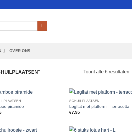
N
OVER ONS
Toont alle 6 resultaten
HUILPLAATSEN”
ILPLAATSEN
SCHUILPLAATSEN
Add to
Add
oe piramide
Legflat met platform – terracotta
Wishlist
Wish
5
€
7.95