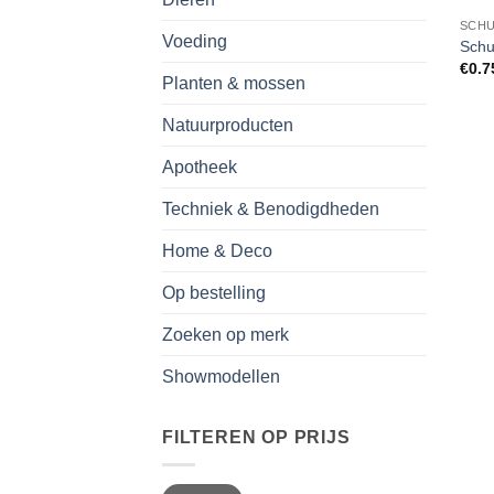
SCHU
Voeding
Schu
€
0.7
Planten & mossen
Natuurproducten
Apotheek
Techniek & Benodigdheden
Home & Deco
Op bestelling
Zoeken op merk
Showmodellen
FILTEREN OP PRIJS
Min.
Max.