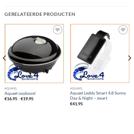
GERELATEERDE PRODUCTEN
Add to
Add to
Wishlist
Wishlist
AQUAEL
AQUAEL
Aquael Leddy Smart 4.8 Sunny
Aquael oxyboost
Day & Night – zwart
Prijsklasse:
€
16.95
-
€
19.95
€16.95
€
41.95
tot
€19.95