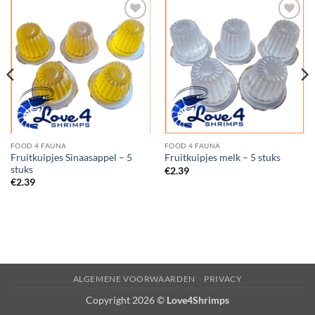
Add to
Add to
Wishlist
Wishlist
FOOD 4 FAUNA
FOOD 4 FAUNA
Fruitkuipjes Sinaasappel – 5
Fruitkuipjes melk – 5 stuks
stuks
€
2.39
€
2.39
ALGEMENE VOORWAARDEN
PRIVACY
Copyright 2026 ©
Love4Shrimps