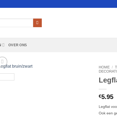
N
OVER ONS
HOME
/
DECORATI
Legfl
Add to
Wishlist
5.95
€
Legflat vo
Ook een ge