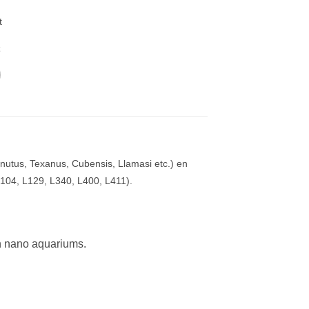
t
t
inutus, Texanus, Cubensis, Llamasi etc.) en
L104, L129, L340, L400, L411).
in nano aquariums.