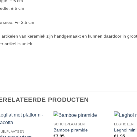
gte: ± 6 cm
edte: ± 6 cm
rsnee: +/- 2.5 cm
e artikelen van keramiek zijn handgemaakt en kunnen daardoor in groott
er artikel is uniek.
ERELATEERDE PRODUCTEN
SCHUILPLAATSEN
LEGHOLEN
Add to
Add to
Bamboe piramide
Leghol mini
UILPLAATSEN
Wishlist
Wishlist
€
7.95
€
1.95
flat met platform –