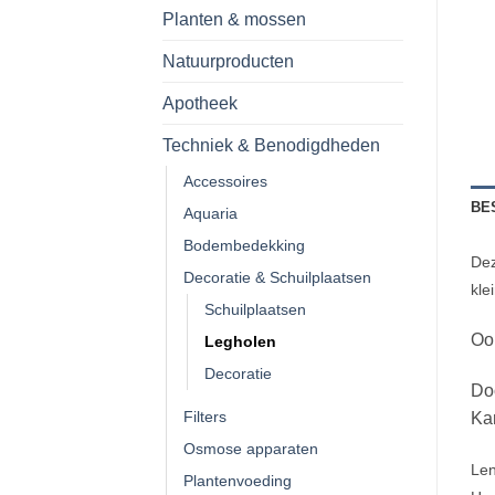
Planten & mossen
Natuurproducten
Apotheek
Techniek & Benodigdheden
Accessoires
BE
Aquaria
Bodembedekking
Dez
Decoratie & Schuilplaatsen
kle
Schuilplaatsen
Ook
Legholen
Decoratie
Doo
Filters
Ka
Osmose apparaten
Len
Plantenvoeding