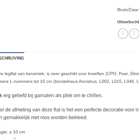
Bruin/Zwar
Uitverkoch
SCHRIJVING
e legflat van keramiek, is zeer geschikt voor kreeften (CPO, Puer, Dim
inere L-nummers tot 10 cm (borstelneus Ancistrus, L002, L015, L046, 
 erg geliefd bij garnalen als plek om te chillen.
r de afmeting van deze flat is het een perfecte decoratie voor 
n gemakkelijk met mos worden bekleed.
gte: ± 10 cm