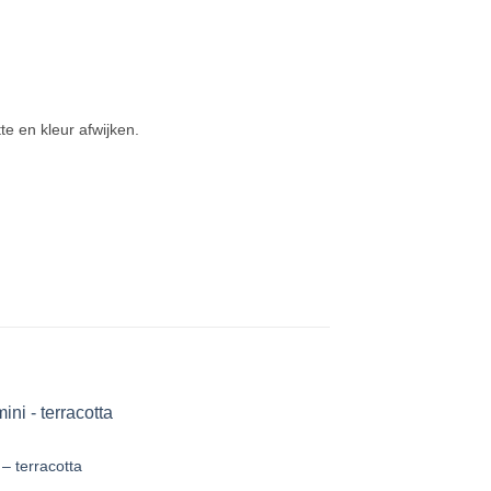
e en kleur afwijken.
Add to
 – terracotta
Wishlist