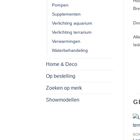
Hoo
Pompen
Bre
Supplementen
Doo
Verlichting aquarium
Verlichting terrarium
All
Verwarmingen
Ied
Waterbehandeling
Home & Deco
Op bestelling
Zoeken op merk
Showmodellen
G
SCH
Leg