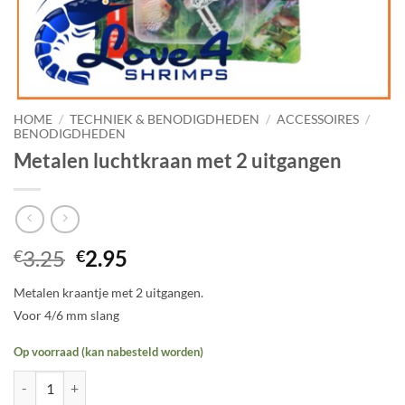
HOME
/
TECHNIEK & BENODIGDHEDEN
/
ACCESSOIRES
/
BENODIGDHEDEN
Metalen luchtkraan met 2 uitgangen
Oorspronkelijke
Huidige
3.25
2.95
€
€
prijs
prijs
Metalen kraantje met 2 uitgangen.
was:
is:
Voor 4/6 mm slang
€3.25.
€2.95.
Op voorraad (kan nabesteld worden)
Metalen luchtkraan met 2 uitgangen aantal