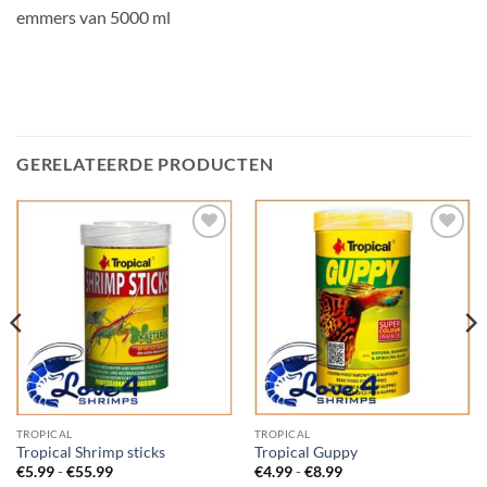
emmers van 5000 ml
GERELATEERDE PRODUCTEN
Add to
Add to
Wishlist
Wishlist
TROPICAL
TROPICAL
Tropical Shrimp sticks
Tropical Guppy
Prijsklasse:
Prijsklasse:
€
5.99
-
€
55.99
€
4.99
-
€
8.99
€5.99
€4.99