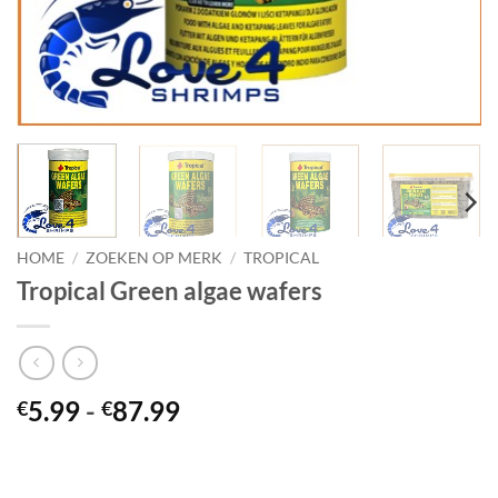
HOME
/
ZOEKEN OP MERK
/
TROPICAL
Tropical Green algae wafers
Prijsklasse:
5.99
-
87.99
€
€
€5.99
tot
€87.99