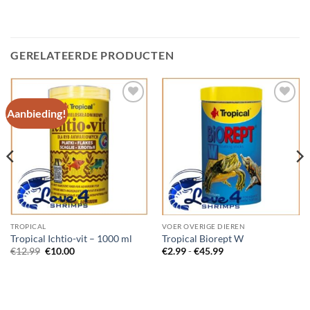
GERELATEERDE PRODUCTEN
Aanbieding!
Add to
Add to
Wishlist
Wishlist
TROPICAL
VOER OVERIGE DIEREN
Tropical Ichtio-vit – 1000 ml
Tropical Biorept W
Oorspronkelijke
Huidige
Prijsklasse:
€
12.99
€
10.00
€
2.99
-
€
45.99
prijs
prijs
€2.99
was:
is:
tot
€12.99.
€10.00.
€45.99