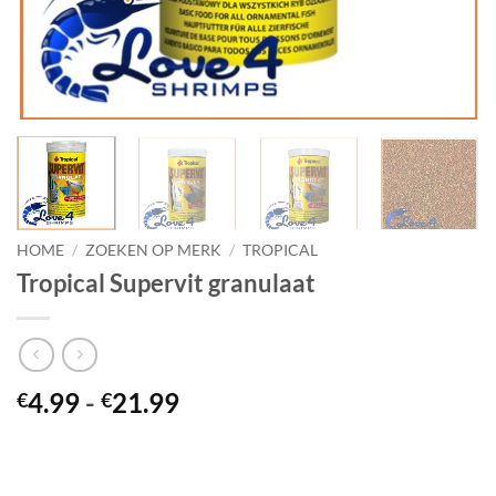
HOME
/
ZOEKEN OP MERK
/
TROPICAL
Tropical Supervit granulaat
Prijsklasse:
4.99
-
21.99
€
€
€4.99
tot
€21.99