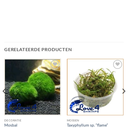
GERELATEERDE PRODUCTEN
Add to
Add to
Wishlist
Wishlist
DECORATIE
MOSSEN
Mosbal
Taxyphyllum sp. “flame”