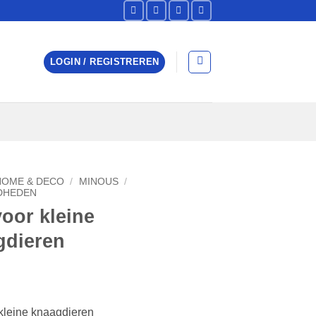
LOGIN / REGISTREREN
HOME & DECO
/
MINOUS
/
DHEDEN
oor kleine
gdieren
kleine knaagdieren