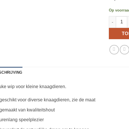
Op voorra
Wip voor 
TO
SCHRIJVING
ke wip voor kleine knaagdieren.
geschikt voor diverse knaagdieren, zie de maat
gemaakt van kwaliteitshout
urenlang speelplezier