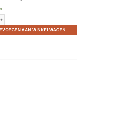
ad
kleine knaagdieren aantal
EVOEGEN AAN WINKELWAGEN