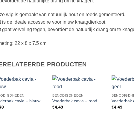
bevordert de natuurlijke drang om te knagen.
e wip is gemaakt van natuurlijk hout en reeds gemonteerd.
 is de ideale accessoire voor in uw knaagdierkooi.
 gaat verveling tegen, bevordert de natuurlijk drang om te kna
eting: 22 x 8 x 7.5 cm
ERELATEERDE PRODUCTEN
Add to
Add to
NODIGDHEDEN
BENODIGDHEDEN
BENODIGDH
Wishlist
Wishlist
derbak cavia – blauw
Voederbak cavia – rood
Voederbak c
49
€
4.49
€
4.49