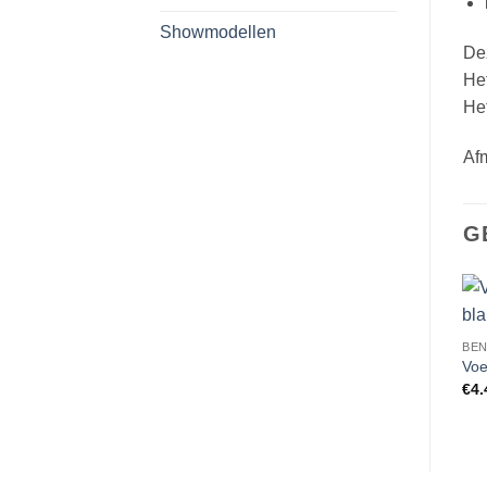
Showmodellen
Dez
Het
Het
Afm
G
BE
Voe
€
4.