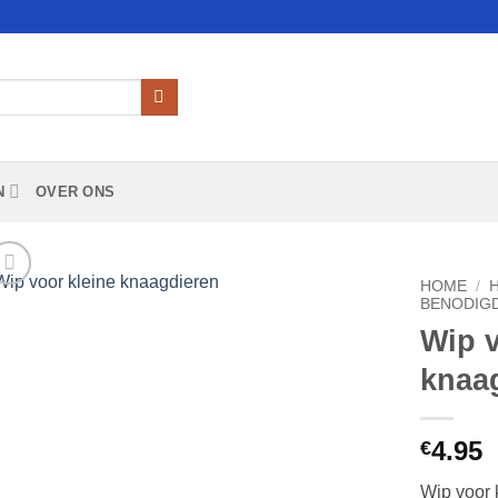
N
OVER ONS
HOME
/
BENODIG
Wip v
Add to
Wishlist
knaa
4.95
€
Wip voor 