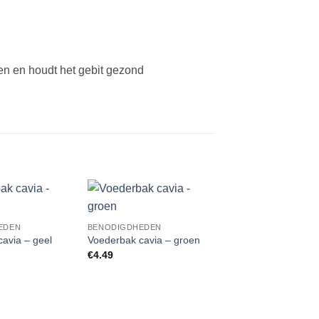
gen en houdt het gebit gezond
Add to
Add to
EDEN
BENODIGDHEDEN
Wishlist
Wishlist
avia – geel
Voederbak cavia – groen
€
4.49