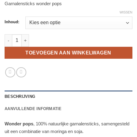
Garnalensticks wonder pops
tot
€8.99
WISSEN
Inhoud:
Wonder pops aantal
TOEVOEGEN AAN WINKELWAGEN
BESCHRIJVING
AANVULLENDE INFORMATIE
Wonder pops
, 100% natuurlijke garnalensticks, samengesteld
uit een combinatie van moringa en soja.