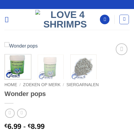
Ga
naar
inhoud
Add to
Wishlist
HOME
/
ZOEKEN OP MERK
/
SIERGARNALEN
Wonder pops
Prijsklasse:
6.99
-
8.99
€
€
€6.99