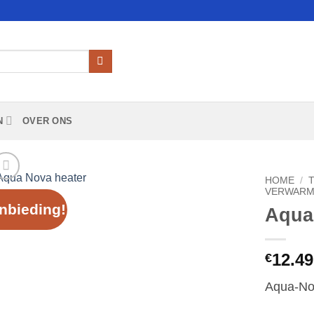
N
OVER ONS
HOME
/
VERWARM
nbieding!
Aqua
Add to
Wishlist
12.49
€
Aqua-No