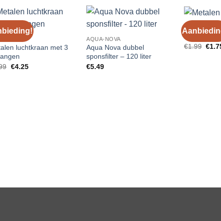
AQUA-NOVA
bieding!
Aanbiedin
Add to
Add to
Metalen luc
UA-NOVA
AQUA-NOVA
Wishlist
Wishlist
Oors
€
1.99
€
1.7
alen luchtkraan met 3
Aqua Nova dubbel
prijs
gangen
sponsfilter – 120 liter
was:
Oorspronkelijke
Huidige
€1.9
99
€
4.25
€
5.49
prijs
prijs
was:
is:
€4.99.
€4.25.