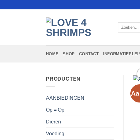
Ga
naar
inhoud
Zoeken
naar:
HOME
SHOP
CONTACT
INFORMATIEPLEI
PRODUCTEN
Aa
AANBIEDINGEN
Op = Op
Dieren
Voeding