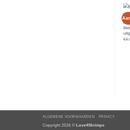
Aan
AQ
Met
uit
€
4.
ALGEMENE VOORWAARDEN
PRIVACY
Copyright 2026 ©
Love4Shrimps