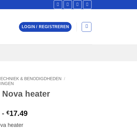
LOGIN / REGISTREREN
TECHNIEK & BENODIGDHEDEN
/
INGEN
 Nova heater
Prijsklasse:
-
17.49
€
€12.49
va heater
tot
€17.49