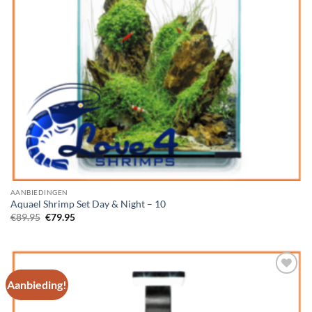
AANBIEDINGEN
Aquael Shrimp Set Day & Night – 10
Oorspronkelijke
Huidige
€
89.95
€
79.95
prijs
prijs
was:
is:
€89.95.
€79.95.
Aanbieding!
Add to
Wishlist