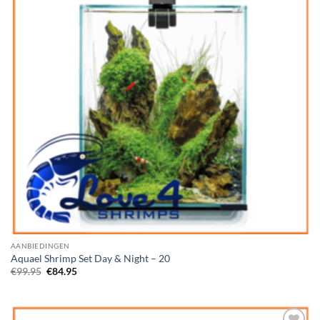
AANBIEDINGEN
Aquael Shrimp Set Day & Night – 20
Oorspronkelijke
Huidige
€
99.95
€
84.95
prijs
prijs
was:
is:
€99.95.
€84.95.