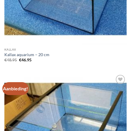
KALLAX
Kallax aquarium – 20 cm
Oorspronkelijke
Huidige
€
48.95
€
46.95
prijs
prijs
was:
is:
€48.95.
€46.95.
Aanbieding!
Add to
Wishlist