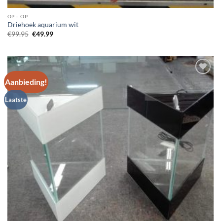
OP = OP
Driehoek aquarium wit
Oorspronkelijke
Huidige
€
99.95
€
49.99
prijs
prijs
was:
is:
€99.95.
€49.99.
Aanbieding!
Add to
Wishlist
Laatste