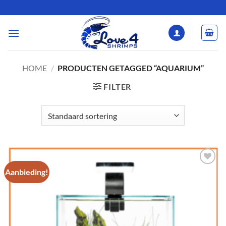
Ga
naar
inhoud
HOME
/
PRODUCTEN GETAGGED “AQUARIUM”
FILTER
Aanbieding!
Add to
Wishlist