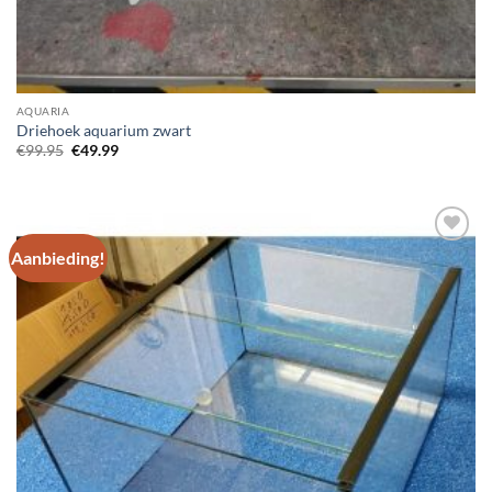
AQUARIA
Driehoek aquarium zwart
Oorspronkelijke
Huidige
€
99.95
€
49.99
prijs
prijs
was:
is:
€99.95.
€49.99.
Aanbieding!
Add to
Wishlist