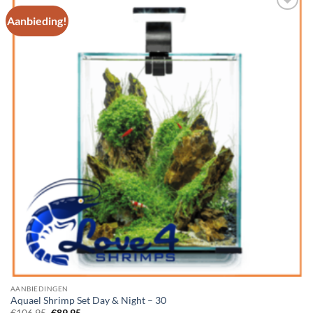
Aanbieding!
Add to
Wishlist
AANBIEDINGEN
Aquael Shrimp Set Day & Night – 30
Oorspronkelijke
Huidige