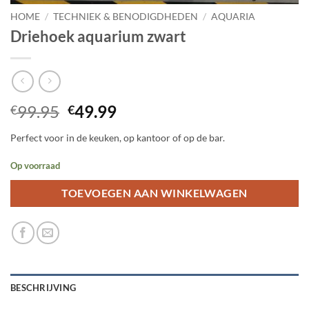
HOME
/
TECHNIEK & BENODIGDHEDEN
/
AQUARIA
Driehoek aquarium zwart
Oorspronkelijke
Huidige
99.95
49.99
€
€
prijs
prijs
Perfect voor in de keuken, op kantoor of op de bar.
was:
is:
€99.95.
€49.99.
Op voorraad
TOEVOEGEN AAN WINKELWAGEN
BESCHRIJVING