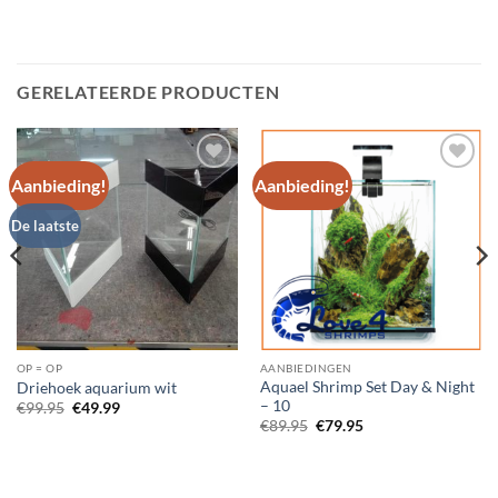
GERELATEERDE PRODUCTEN
Aanbieding!
Aanbieding!
Add to
Add to
Wishlist
Wishlist
De laatste
OP = OP
AANBIEDINGEN
Aquael Shrimp Set Day & Night
Driehoek aquarium wit
– 10
Oorspronkelijke
Huidige
€
99.95
€
49.99
prijs
prijs
Oorspronkelijke
Huidige
€
89.95
€
79.95
was:
is:
prijs
prijs
€99.95.
€49.99.
was:
is:
€89.95.
€79.95.