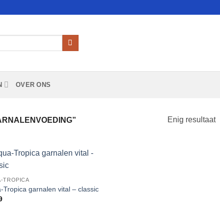
N
OVER ONS
Enig resultaat
ARNALENVOEDING”
Add to
-TROPICA
Wishlist
-Tropica garnalen vital – classic
9