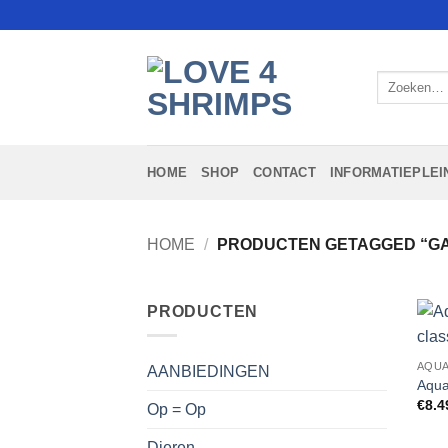
Ga
naar
inhoud
Zoeken
naar:
HOME
SHOP
CONTACT
INFORMATIEPLEI
HOME
/
PRODUCTEN GETAGGED “G
PRODUCTEN
AQUA
AANBIEDINGEN
Aqua
€
8.4
Op = Op
Dieren