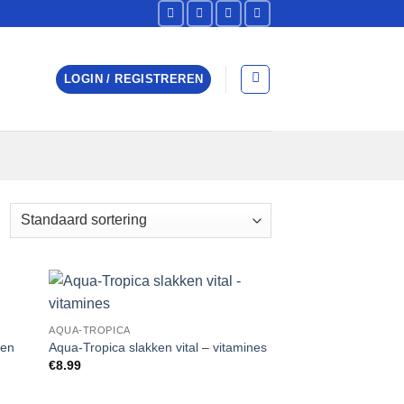
LOGIN / REGISTREREN
 to
Add to
AQUA-TROPICA
list
Wishlist
den
Aqua-Tropica slakken vital – vitamines
€
8.99