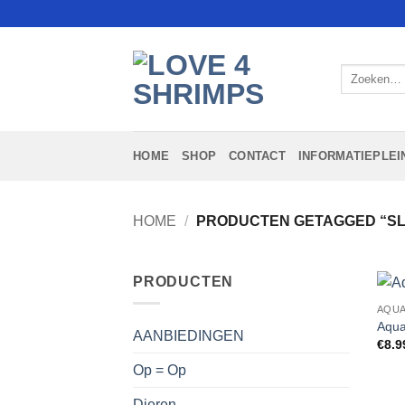
Ga
naar
inhoud
Zoeken
naar:
HOME
SHOP
CONTACT
INFORMATIEPLEI
HOME
/
PRODUCTEN GETAGGED “S
PRODUCTEN
AQUA
Aqua
AANBIEDINGEN
€
8.9
Op = Op
Dieren