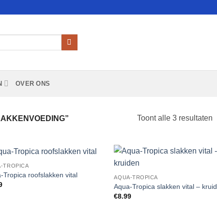
N
OVER ONS
Toont alle 3 resultaten
LAKKENVOEDING”
-TROPICA
Add to
Add
-Tropica roofslakken vital
AQUA-TROPICA
Wishlist
Wish
9
Aqua-Tropica slakken vital – krui
€
8.99