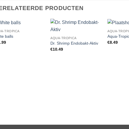
ERELATEERDE PRODUCTEN
A-TROPICA
AQUA-TROP
Add to
Add to
te balls
Aqua-Tropic
AQUA-TROPICA
Wishlist
Wishlist
.99
€
8.49
Dr. Shrimp Endobakt-Aktiv
€
10.49