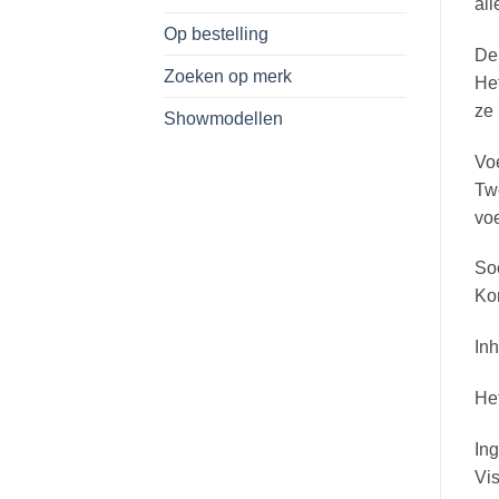
all
Op bestelling
De 
Zoeken op merk
Het
ze 
Showmodellen
Vo
Twe
voe
Soo
Kor
In
Het
Ing
Vis