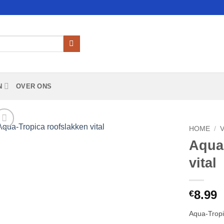
N
OVER ONS
HOME
/
Aqua
Add to
vital
Wishlist
8.99
€
Aqua-Tropi