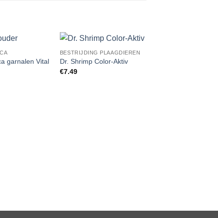
ICA
BESTRIJDING PLAAGDIEREN
Add to
Add to
a garnalen Vital
Dr. Shrimp Color-Aktiv
Wishlist
Wishlist
W
€
7.49
AQUA-TROPICA
Aqua-Tropica Tylom
vital
€
8.49