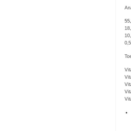
An
55,
18
10
0,5
To
Vit
Vi
Vi
Vi
Vi