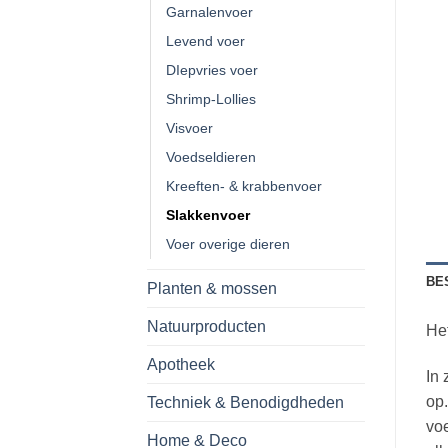
Garnalenvoer
Levend voer
DIepvries voer
Shrimp-Lollies
Visvoer
Voedseldieren
Kreeften- & krabbenvoer
Slakkenvoer
Voer overige dieren
BE
Planten & mossen
Natuurproducten
Het
Apotheek
In 
op.
Techniek & Benodigdheden
voe
Home & Deco