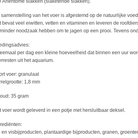
e Anentome slakken (slaketende slakken).
samenstelling van het voer is afgestemd op de natuurlijke voe
 bevat veel eiwitten, vetten en vitaminen en leveren de roofdi
minder noodzaak hebben om te jagen op een prooi. Tevens ond
edingsadvies:
emaal per dag een kleine hoeveelheid dat binnen een uur word
rresten uit het aquarium.
rt voer: granulaat
relgrootte: 1,8 mm
houd: 35 gram
 voer wordt geleverd in een potje met hersluitbaar deksel.
rediënten:
 en visbijproducten, plantaardige bijproducten, granen, groenten,