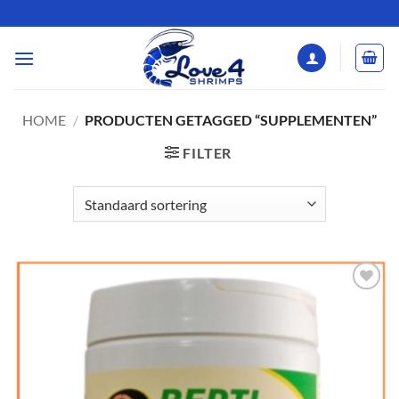
Ga
naar
inhoud
HOME
/
PRODUCTEN GETAGGED “SUPPLEMENTEN”
FILTER
Add to
Wishlist