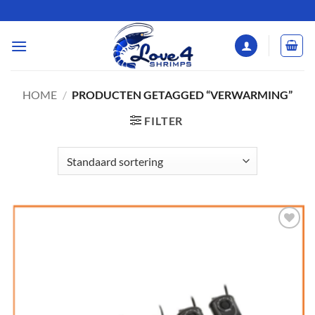
Ga
naar
inhoud
HOME
/
PRODUCTEN GETAGGED “VERWARMING”
FILTER
Add to
Wishlist