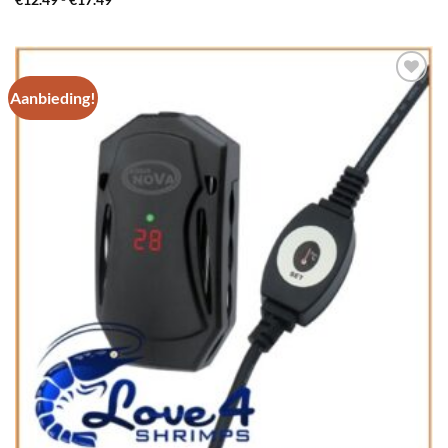
€
12.49
-
€
17.49
€12.49
tot
€17.49
Aanbieding!
Add to
Wishlist