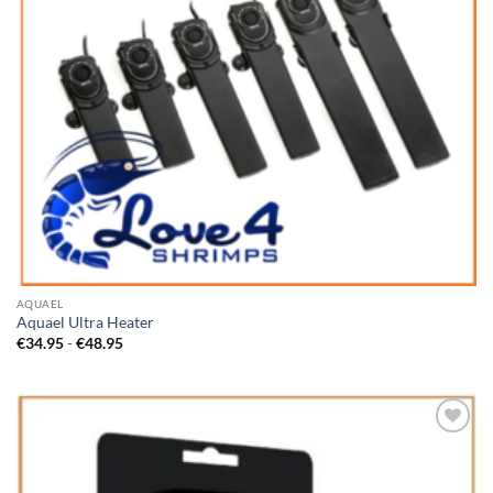
AQUAEL
Aquael Ultra Heater
Prijsklasse:
€
34.95
-
€
48.95
€34.95
tot
€48.95
Add to
Wishlist