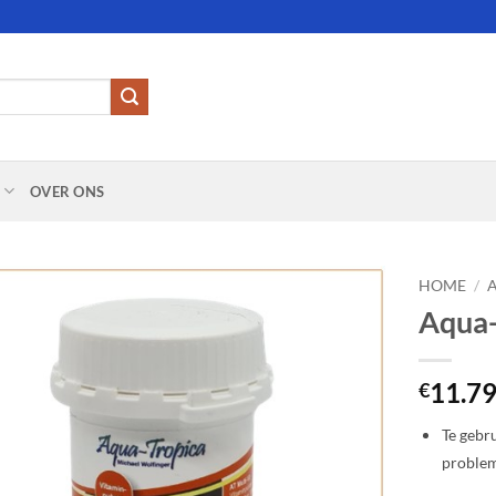
OVER ONS
HOME
/
Aqua-
Add to
Wishlist
11.7
€
Te gebr
probleme