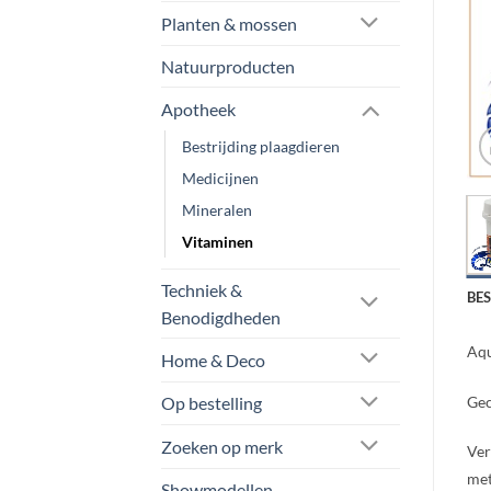
Planten & mossen
Natuurproducten
Apotheek
Bestrijding plaagdieren
Medicijnen
Mineralen
Vitaminen
Techniek &
BE
Benodigdheden
Aqu
Home & Deco
Gec
Op bestelling
Zoeken op merk
Ver
met
Showmodellen