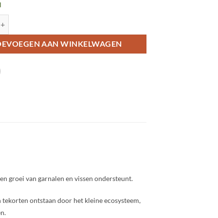
d
a Multi-Vit aantal
OEVOEGEN AAN WINKELWAGEN
en groei van garnalen en vissen ondersteunt.
tekorten ontstaan door het kleine ecosysteem,
n.