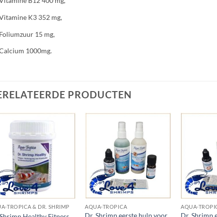
Vitamine B12 400 mg,
Vitamine K3 352 mg,
Foliumzuur 15 mg,
Calcium 1000mg.
ERELATEERDE PRODUCTEN
Add to
Add to
Wishlist
Wishlist
A-TROPICA & DR. SHRIMP
AQUA-TROPICA
AQUA-TROPI
Dr. Shrimp eerste hulp voor
Dr. Shrimp 
 Shrimp Healthy Fitness