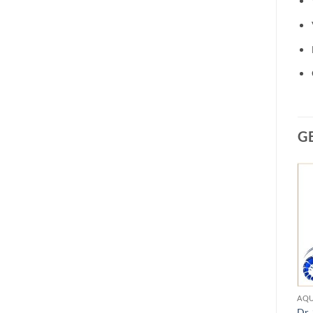
G
Add to
Add to
AQUA-TROPICA & DR. SHRIMP
AQUA-TROPICA & DR. SHRIMP
Wishlist
Wishlist
Aqua-Tropica Nano plant
Aqua-Tropica Nano-Vital
light 125 ml
€
6.49
€
6.79
AQU
Dr.