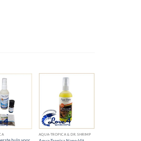
Add to
Add to
Wishlist
Wishlist
CA
AQUA-TROPICA & DR. SHRIMP
eerste hulp voor
Aqua-Tropica Nano-Vit