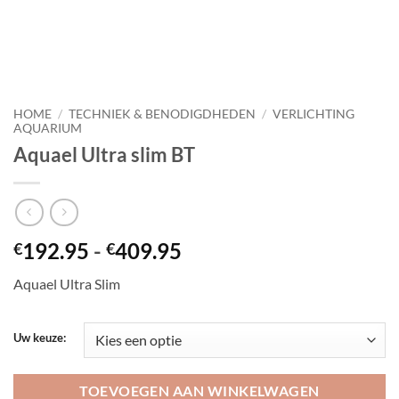
HOME
/
TECHNIEK & BENODIGDHEDEN
/
VERLICHTING
AQUARIUM
Aquael Ultra slim BT
Prijsklasse:
192.95
-
409.95
€
€
€192.95
Aquael Ultra Slim
tot
€409.95
Uw keuze:
TOEVOEGEN AAN WINKELWAGEN