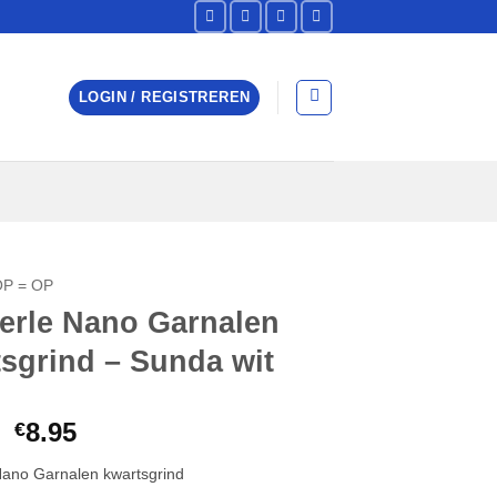
LOGIN / REGISTREREN
OP = OP
erle Nano Garnalen
sgrind – Sunda wit
Oorspronkelijke
Huidige
8.95
€
prijs
prijs
ano Garnalen kwartsgrind
was:
is: