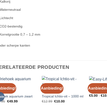
Kalkvrij
Waterneutraal
Lichtecht
CO2-bestendig
Korrelgrootte 0,7 – 1,2 mm
der scherpe kanten
ERELATEERDE PRODUCTEN
EASY-LIFE
bieding!
Aanbieding!
Aanbiedin
Add to
Add to
Easy-Life B
ARIA
TROPICAL
Wishlist
Wishlist
€
5.00
-
€
10
ehoek aquarium zwart
Tropical Ichtio-vit – 1000 ml
ste
Oorspronkelijke
Huidige
Oorspronkelijke
Huidige
.95
€
49.99
€
12.99
€
10.00
prijs
prijs
prijs
prijs