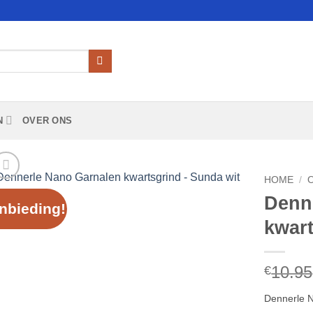
N
OVER ONS
HOME
/
Denn
nbieding!
Add to
kwart
Wishlist
10.95
€
Dennerle N