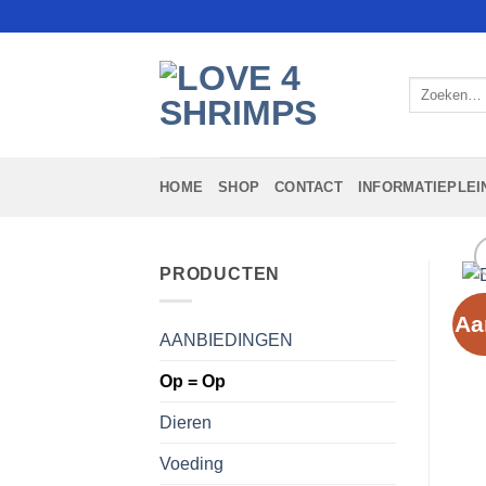
Ga
naar
inhoud
Zoeken
naar:
HOME
SHOP
CONTACT
INFORMATIEPLEI
PRODUCTEN
Aa
AANBIEDINGEN
Op = Op
Dieren
Voeding