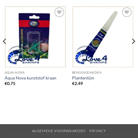
Add to
Add to
Wishlist
Wishlist
AQUA-NOVA
BENODIGDHEDEN
Aqua Nova kunststof kraan
Plantenlijm
€
0.75
€
2.49
ALGEMENE VOORWAARDEN
PRIVACY