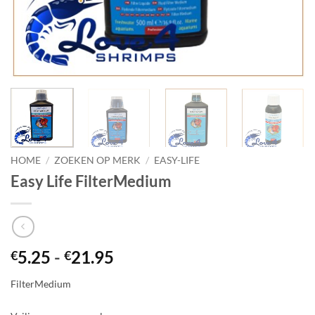
HOME
/
ZOEKEN OP MERK
/
EASY-LIFE
Easy Life FilterMedium
Prijsklasse:
5.25
-
21.95
€
€
€5.25
FilterMedium
tot
€21.95