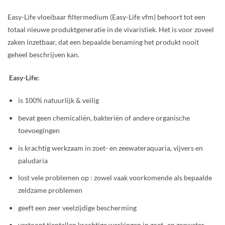
Easy-Life vloeibaar filtermedium (Easy-Life vfm) behoort tot een
totaal nieuwe produktgeneratie in de vivaristiek. Het is voor zoveel
zaken inzetbaar, dat een bepaalde benaming het produkt nooit
geheel beschrijven kan.
Easy-Life:
is 100% natuurlijk & veilig
bevat geen chemicaliën, bakteriën of andere organische
toevoegingen
is krachtig werkzaam in zoet- en zeewateraquaria, vijvers en
paludaria
lost vele problemen op : zowel vaak voorkomende als bepaalde
zeldzame problemen
geeft een zeer veelzijdige bescherming
vertoont tientallen krachtige werkingen in zoet- en zeewater