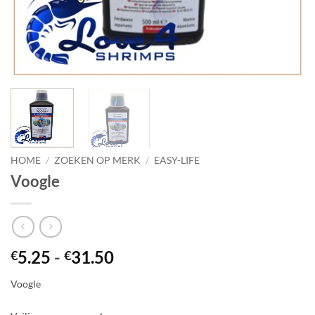
HOME
/
ZOEKEN OP MERK
/
EASY-LIFE
Voogle
Prijsklasse:
5.25
-
31.50
€
€
€5.25
Voogle
tot
€31.50