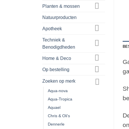
Planten & mossen
Natuurproducten
Apotheek
Techniek &
BE
Benodigdheden
Home & Deco
Ga
Op bestelling
ga
Zoeken op merk
Sh
Aqua-nova
be
Aqua-Tropica
Aquael
De
Chris & Oli's
on
Dennerle