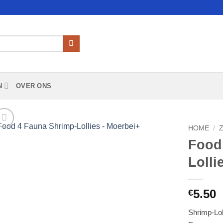
N
OVER ONS
HOME
/
Food
Add to
Lolli
Wishlist
5.50
€
Shrimp-Lol