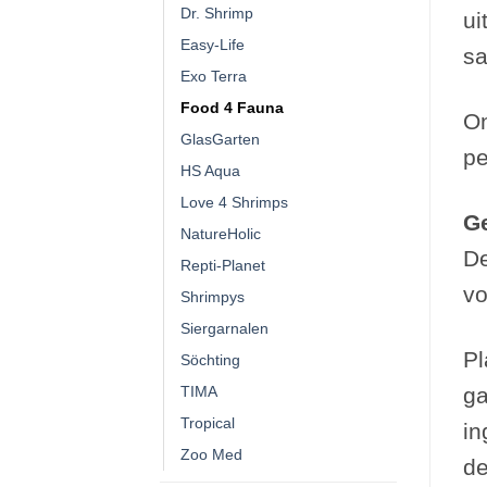
Dr. Shrimp
ui
Easy-Life
sa
Exo Terra
Food 4 Fauna
On
GlasGarten
pe
HS Aqua
Love 4 Shrimps
Ge
NatureHolic
De
Repti-Planet
vo
Shrimpys
Siergarnalen
Pl
Söchting
ga
TIMA
Tropical
in
Zoo Med
de