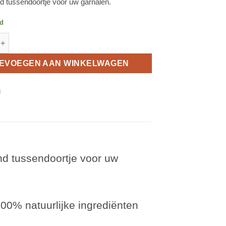
 tussendoortje voor uw garnalen.
ad
na Shrimp-Lollies - Bijenpollen+ aantal
EVOEGEN AAN WINKELWAGEN
nd tussendoortje voor uw
00% natuurlijke ingrediënten