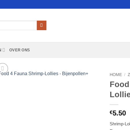
N
OVER ONS
HOME
/
Food
Add to
Lolli
Wishlist
5.50
€
Shrimp-Lol