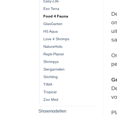
Easy-Life
Exo Terra
De
Food 4 Fauna
on
GlasGarten
ui
HS Aqua
sa
Love 4 Shrimps
NatureHolic
Repti-Planet
On
Shrimpys
pe
Siergarnalen
Söchting
Ge
TIMA
De
Tropical
vo
Zoo Med
Showmodellen
Pl