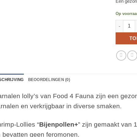
Een gezond
Op voorra
Food 4 Fau
TO
SCHRIJVING
BEOORDELINGEN (0)
rnalen lolly’s van Food 4 Fauna zijn een gezo
rnalen en verkrijgbaar in diverse smaken.
rimp-Lollies “
Bijenpollen
+
”
zijn gemaakt van 1
 bevatten geen feromonen.