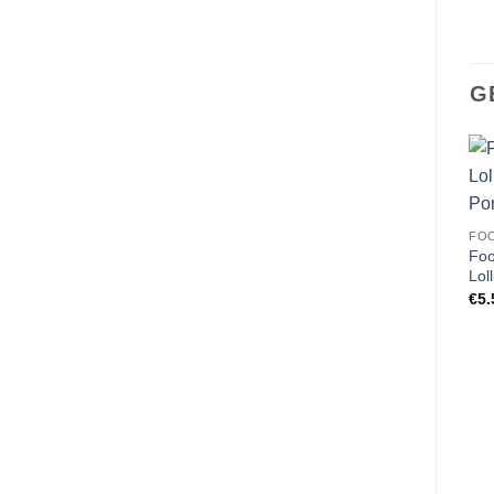
G
FOO
Foo
Lol
€
5.