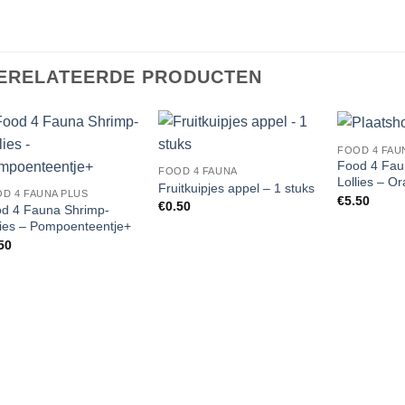
ERELATEERDE PRODUCTEN
FOOD 4 FAU
Add to
Add to
Food 4 Fau
FOOD 4 FAUNA
Wishlist
Wishlist
Lollies – O
Fruitkuipjes appel – 1 stuks
D 4 FAUNA PLUS
€
5.50
€
0.50
d 4 Fauna Shrimp-
lies – Pompoenteentje+
50