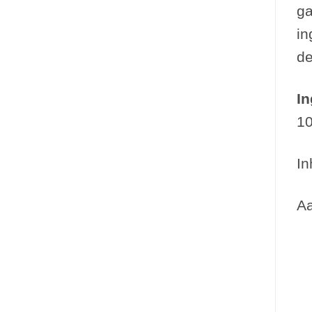
ga
in
de
In
10
In
Aa