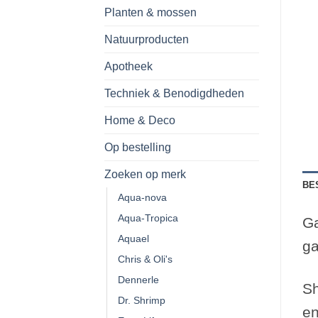
Planten & mossen
Natuurproducten
Apotheek
Techniek & Benodigdheden
Home & Deco
Op bestelling
Zoeken op merk
BE
Aqua-nova
Aqua-Tropica
Ga
Aquael
ga
Chris & Oli's
Dennerle
Sh
Dr. Shrimp
en