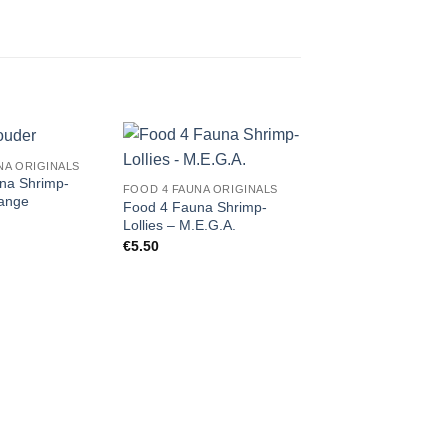
NA ORIGINALS
Add to
Add to
na Shrimp-
FOOD 4 FAUNA ORIGINALS
Wishlist
Wishlist
W
range
Food 4 Fauna Shrimp-
Lollies – M.E.G.A.
€
5.50
FOOD 4 FAUNA ORIGI
Food 4 Fauna Shri
Lollies – Nature
€
5.50