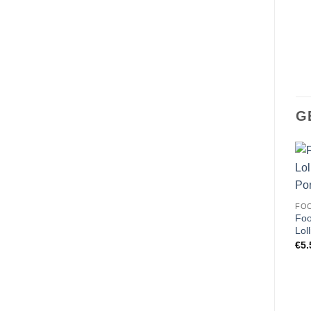
G
FOO
Foo
Lol
€
5.