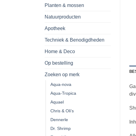
Planten & mossen
Natuurproducten
Apotheek
Techniek & Benodigdheden
Home & Deco
Op bestelling
BE
Zoeken op merk
Aqua-nova
Gar
Aqua-Tropica
di
Aquael
Shr
Chris & Oli's
Dennerle
Inh
Dr. Shrimp
All