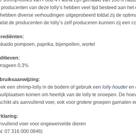
producenten van deze lolly’s hebben veel tijd besteed aan het 
 hebben diverse verhoudingen uitgeprobeerd totdat zij de opti
at de producenten de lolly’s zelf produceren kunnen zij een co
grediënten:
kaido pompoen, paprika, bijenpollen, wortel
ditieven:
rrageen 0.3%
bruiksaanwijzing:
ek een shrimp-lolly in de bodem of gebruik een
lolly houder
en 
uilplaatsen komen om heerlijk van de lolly te snoepen. De hoevee
chikt als aanvullend voer, ook voor grotere groepen garnalen en
klaring:
nvullend voer voor ongewervelde dieren
N: 07 316 000 0846)