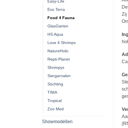
Easy-Life
De 
Exo Terra
Zij
Food 4 Fauna
Omd
GlasGarten
HS Aqua
In
hok
Love 4 Shrimps
NatureHolic
Ad
Repti-Planet
Ca
Shrimpys
Ge
Siergarnalen
Ste
Söchting
sch
TIMA
ges
Tropical
Zoo Med
Ver
Aa
Showmodellen
(R