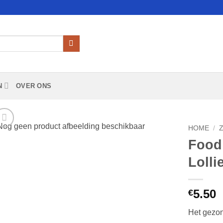
N
OVER ONS
HOME
/
Food
Add to
Lolli
Wishlist
5.50
€
Het gezon