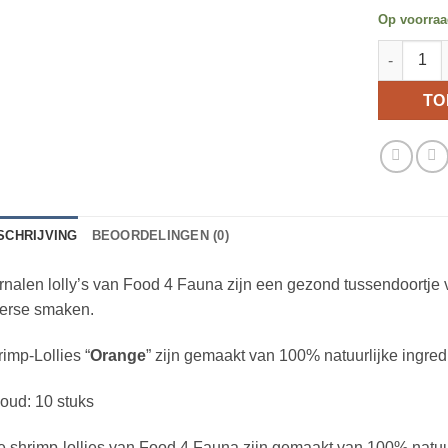
Op voorra
Food 4 Fa
TO
SCHRIJVING
BEOORDELINGEN (0)
nalen lolly’s van Food 4 Fauna zijn een gezond tussendoortje v
verse smaken.
imp-Lollies “
Orange
” zijn gemaakt van 100% natuurlijke ingre
oud: 10 stuks
e shrimp-lollies van Food 4 Fauna zijn gemaakt van 100% natuur