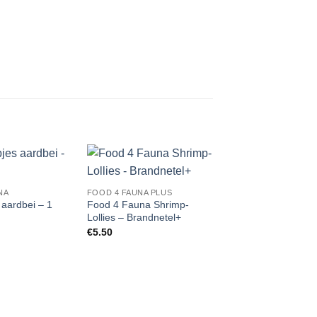
Add to
Add to
NA
FOOD 4 FAUNA PLUS
Wishlist
Wishlist
W
 aardbei – 1
Food 4 Fauna Shrimp-
Lollies – Brandnetel+
€
5.50
FOOD 4 FAUNA PLUS
Food 4 Fauna Shri
Lollies – Spirulina