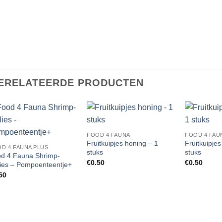
ERELATEERDE PRODUCTEN
Add to
Add to
FOOD 4 FAUNA
FOOD 4 FAU
Wishlist
Wishlist
Fruitkuipjes honing – 1
Fruitkuipjes
D 4 FAUNA PLUS
stuks
stuks
d 4 Fauna Shrimp-
€
0.50
€
0.50
lies – Pompoenteentje+
50