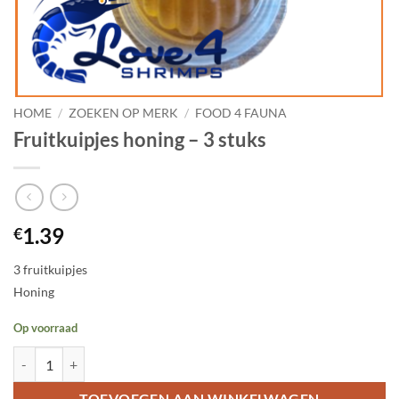
HOME
/
ZOEKEN OP MERK
/
FOOD 4 FAUNA
Fruitkuipjes honing – 3 stuks
1.39
€
3 fruitkuipjes
Honing
Op voorraad
Fruitkuipjes honing - 3 stuks aantal