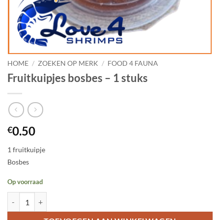
HOME
/
ZOEKEN OP MERK
/
FOOD 4 FAUNA
Fruitkuipjes bosbes – 1 stuks
0.50
€
1 fruitkuipje
Bosbes
Op voorraad
Fruitkuipjes bosbes - 1 stuks aantal